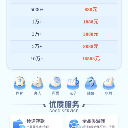
1、拉齐奥主场表现分析
拉齐奥作为意甲的一支传统强队，一直以来都以主场
作战能力见长。然而，本赛季他们在主场的表现却显
得不尽如人意，面对一些实力相当或稍弱于自己的球
队时屡屡遭遇挑战。这种情况不仅让球迷感到失望，
也让球队在争夺欧战资格上倍感压力。
从统计数据来看，拉齐奥在主场所取得的胜利数量明
显低于预期，这与球队近期状态下滑密切相关。伤病
问题一直困扰着球队，多名核心球员缺阵使得教练无
法排出最强阵容，进攻端缺乏火力也导致了他们难以
打开局面。面对来访对手时，拉齐奥需要更加谨慎，
以免重蹈覆辙。
此外，心理因素也是影响拉齐奥主场表现的重要原