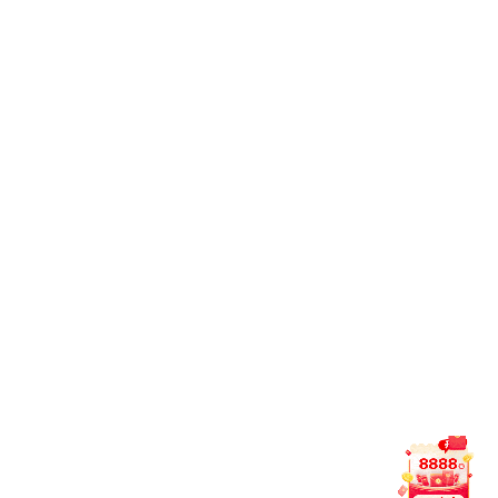
处。这种复杂关系使得即便是实力相近的时候，也很
难预测最终结果。
值得注意的是，在双方最近几次交锋中，罗马稍占上
风，这给他们带来了信心上的提升。而对于拉齐奥而
言，则可能形成一种隐形压力。当面对曾经频频失利
的新仇旧恨时，他们需要努力打破这种尴尬局面，以
求自我救赎。只要把握住这个机会，有可能重新找回
自己的状态。
此外，两队之间激烈竞争所带来的火药味，也常常让
比赛充满悬念。每当两队相遇，总会吸引大量关注，
而这种氛围反而可能促使双方发挥出超水平。如果能
够减少个人失误，提高配合默契，那么无论是哪个队
都有机会获得最终胜利。