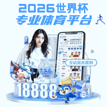
注册入口
全天更新 ·
kaiyun体育
赛
事实时同步
无论您身在何处，
kaiyun体育APP
为您带来高速、
高清、稳定的观赛体验。
下载客户端
网页端访问